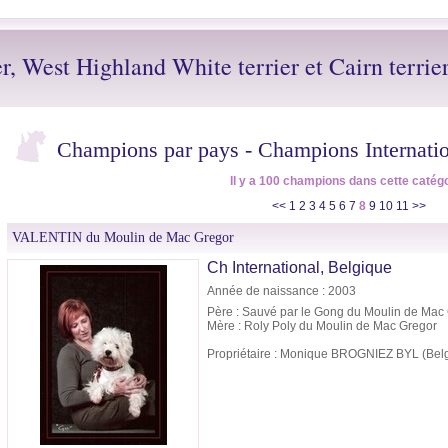
er, West Highland White terrier et Cairn terrie
Champions par pays
-
Champions Internati
Il y a 100 champions dans cette catégo
<<
1
2
3
4
5
6
7
8
9
10
11
>>
VALENTIN du Moulin de Mac Gregor
Ch International, Belgique
Année de naissance : 2003
Père : Sauvé par le Gong du Moulin de Mac
Mère : Roly Poly du Moulin de Mac Gregor
Propriétaire : Monique BROGNIEZ BYL (Bel