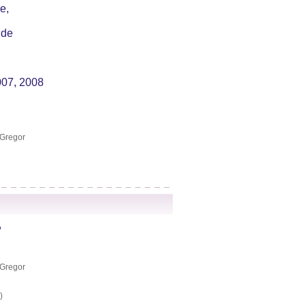
e,
nde
007, 2008
 Gregor
,
 Gregor
)