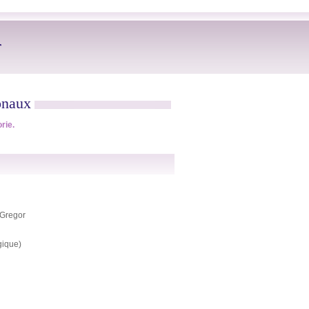
r
onaux
rie.
 Gregor
gique)