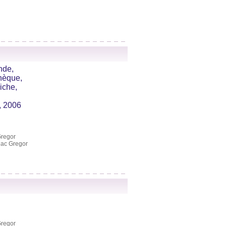
nde,
hèque,
iche,
, 2006
Gregor
Mac Gregor
Gregor