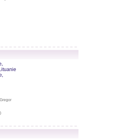
e,
ituanie
e,
 Gregor
)