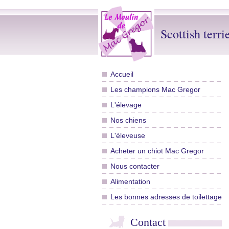
Scottish terri
Accueil
Les champions Mac Gregor
L'élevage
Nos chiens
L'éleveuse
Acheter un chiot Mac Gregor
Nous contacter
Alimentation
Les bonnes adresses de toilettage
Contact