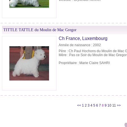
TITTLE TATTLE du Moulin de Mac Gregor
Ch France, Luxembourg
Année de naissance : 2002
Père : Ch Paul Hochons du Moulin de Mac 
Mère : Pas ce Soir du Moulin de Mac Gregor
Propriétaire : Marie Claire SAHRI
<<
1
2
3
4
5
6
7
8
9
10
11
>>