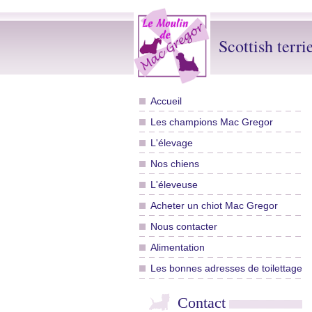
Scottish terri
Accueil
Les champions Mac Gregor
L'élevage
Nos chiens
L'éleveuse
Acheter un chiot Mac Gregor
Nous contacter
Alimentation
Les bonnes adresses de toilettage
Contact