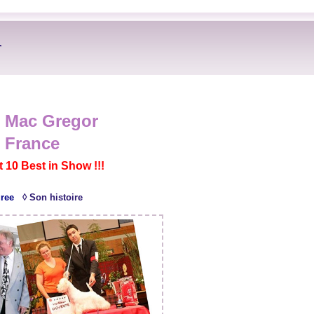
r
e Mac Gregor
e France
t 10 Best in Show !!!
ree
◊
Son histoire