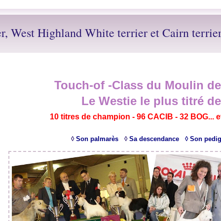
er, West Highland White terrier et Cairn terrie
Touch-of -Class du Moulin d
Le Westie le plus titré d
10 titres de champion - 96 CACIB - 32 BOG... e
◊
Son palmarès
◊
Sa descendance
◊
Son pedig