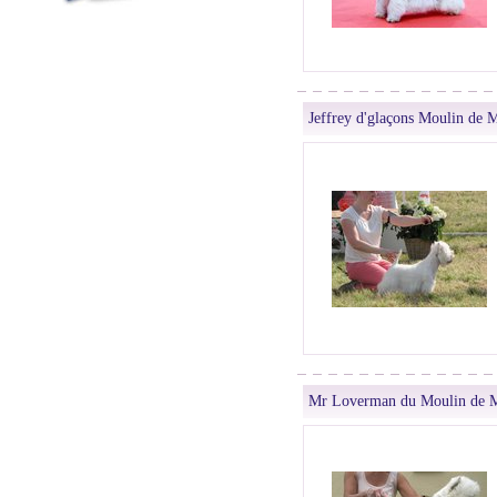
Jeffrey d'glaçons Moulin de 
Mr Loverman du Moulin de 