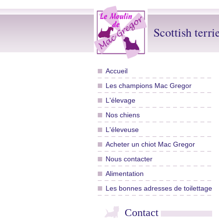
Scottish terri
Accueil
Les champions Mac Gregor
L'élevage
Nos chiens
L'éleveuse
Acheter un chiot Mac Gregor
Nous contacter
Alimentation
Les bonnes adresses de toilettage
Contact