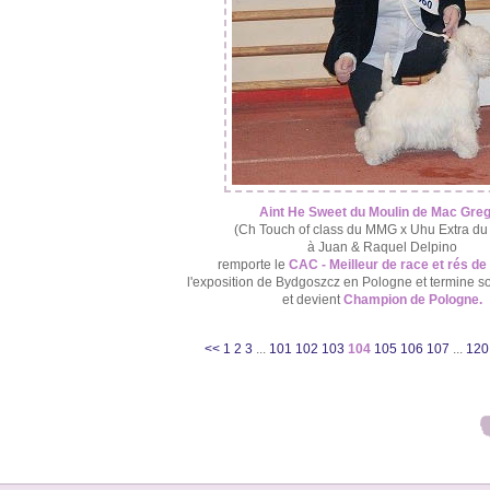
Aint He Sweet du Moulin de Mac Gre
(Ch Touch of class du MMG x Uhu Extra d
à Juan & Raquel Delpino
remporte le
CAC - Meilleur de race et rés d
l'exposition de Bydgoszcz en Pologne et termine 
et devient
Champion de Pologne.
<<
1
2
3
...
101
102
103
104
105
106
107
...
120