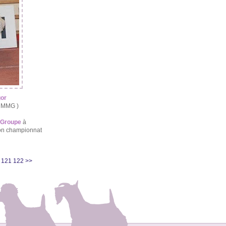
gor
u MMG )
e Groupe
à
son championnat
121
122
>>