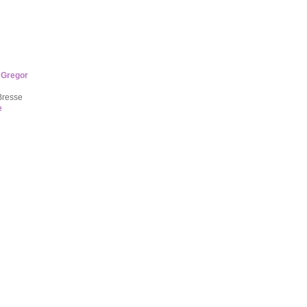
 Gregor
Bresse
e