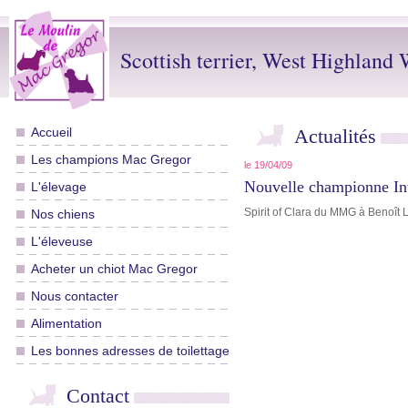
Scottish terrier, West Highland W
Accueil
Actualités
Les champions Mac Gregor
le 19/04/09
Nouvelle championne Int
L'élevage
Spirit of Clara du MMG à Benoît 
Nos chiens
L'éleveuse
Acheter un chiot Mac Gregor
Nous contacter
Alimentation
Les bonnes adresses de toilettage
Contact