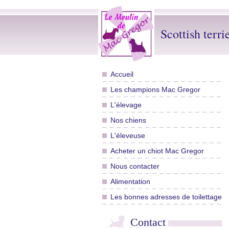
Scottish terri
Accueil
Les champions Mac Gregor
L'élevage
Nos chiens
L'éleveuse
Acheter un chiot Mac Gregor
Nous contacter
Alimentation
Les bonnes adresses de toilettage
Contact