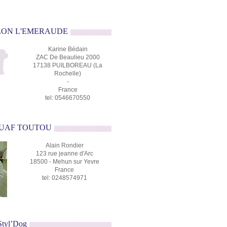
ALON L'EMERAUDE
Karine Bédain
ZAC De Beaulieu 2000
17138 PUILBOREAU (La
Rochelle)
-
France
tel: 0546670550
'OUAF TOUTOU
Alain Rondier
123 rue jeanne d'Arc
18500 - Mehun sur Yevre
France
tel: 0248574971
 Styl’Dog