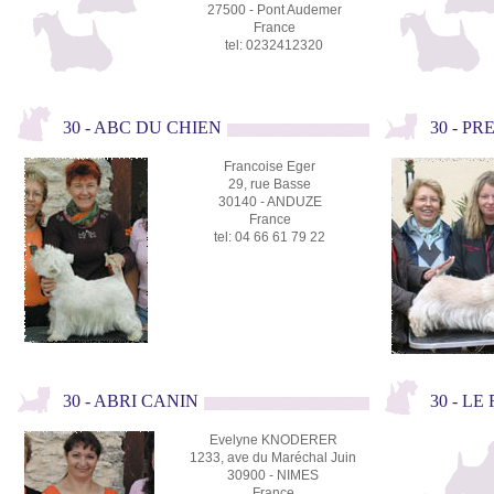
27500 - Pont Audemer
France
tel: 0232412320
30 - ABC DU CHIEN
30 - P
Francoise Eger
29, rue Basse
30140 - ANDUZE
France
tel: 04 66 61 79 22
30 - ABRI CANIN
30 - L
Evelyne KNODERER
1233, ave du Maréchal Juin
30900 - NIMES
France