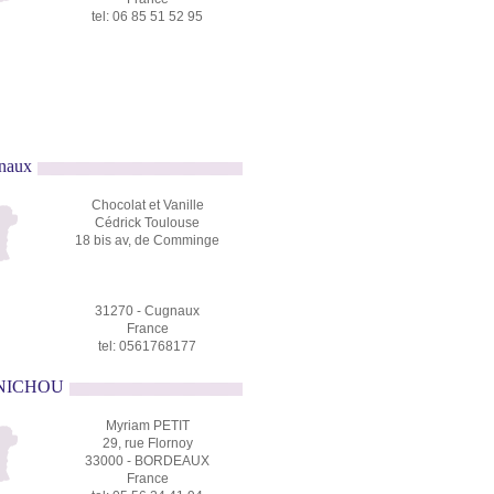
tel: 06 85 51 52 95
gnaux
Chocolat et Vanille
Cédrick Toulouse
18 bis av, de Comminge
31270 - Cugnaux
France
tel: 0561768177
ANICHOU
Myriam PETIT
29, rue Flornoy
33000 - BORDEAUX
France