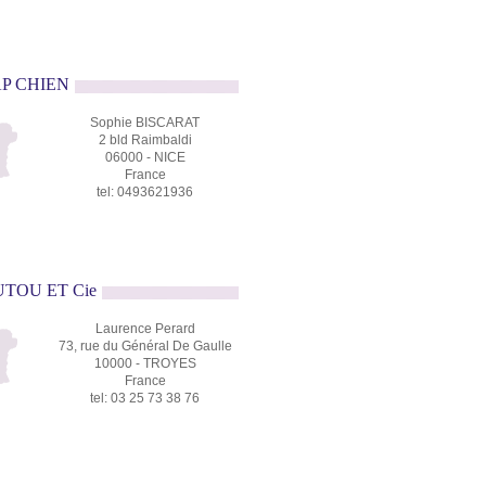
AP CHIEN
Sophie BISCARAT
2 bld Raimbaldi
06000 - NICE
France
tel: 0493621936
UTOU ET Cie
Laurence Perard
73, rue du Général De Gaulle
10000 - TROYES
France
tel: 03 25 73 38 76