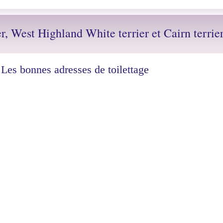
er, West Highland White terrier et Cairn terrie
Les bonnes adresses de toilettage