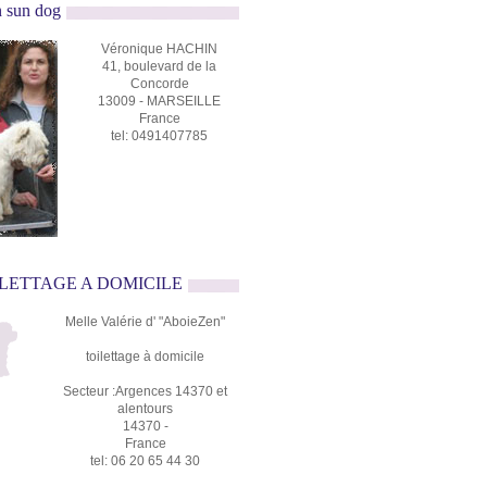
n sun dog
Véronique HACHIN
41, boulevard de la
Concorde
13009 - MARSEILLE
France
tel: 0491407785
OILETTAGE A DOMICILE
Melle Valérie d' "AboieZen"
toilettage à domicile
Secteur :Argences 14370 et
alentours
14370 -
France
tel: 06 20 65 44 30